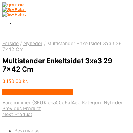
Forside
/
Nyheder
/
Multistander Enkeltsidet 3xa3 29
7×42 Cm
Multistander Enkeltsidet 3xa3 29
7×42 Cm
3.150,00
kr.
Bedste pris hos Displaylager.dk
Varenummer (SKU):
cea50d9af4eb
Kategori:
Nyheder
Previous Product
Next Product
Beskrivelse