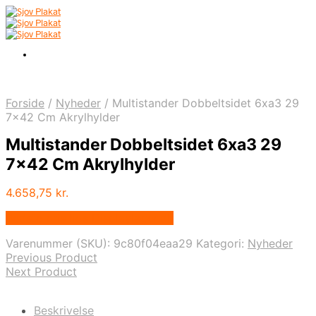
Forside
/
Nyheder
/
Multistander Dobbeltsidet 6xa3 29
7×42 Cm Akrylhylder
Multistander Dobbeltsidet 6xa3 29
7×42 Cm Akrylhylder
4.658,75
kr.
Bedste pris hos Displaylager.dk
Varenummer (SKU):
9c80f04eaa29
Kategori:
Nyheder
Previous Product
Next Product
Beskrivelse