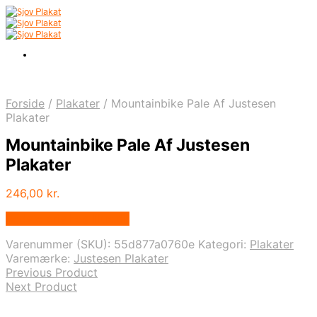
Forside
/
Plakater
/
Mountainbike Pale Af Justesen
Plakater
Mountainbike Pale Af Justesen
Plakater
246,00
kr.
Bedste pris hos Illux.dk
Varenummer (SKU):
55d877a0760e
Kategori:
Plakater
Varemærke:
Justesen Plakater
Previous Product
Next Product