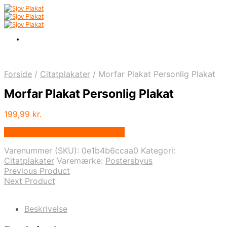
Forside
/
Citatplakater
/
Morfar Plakat Personlig Plakat
Morfar Plakat Personlig Plakat
199,99
kr.
Bedste pris hos Postersbyus.dk
Varenummer (SKU):
0e1b4b6ccaa0
Kategori:
Citatplakater
Varemærke:
Postersbyus
Previous Product
Next Product
Beskrivelse