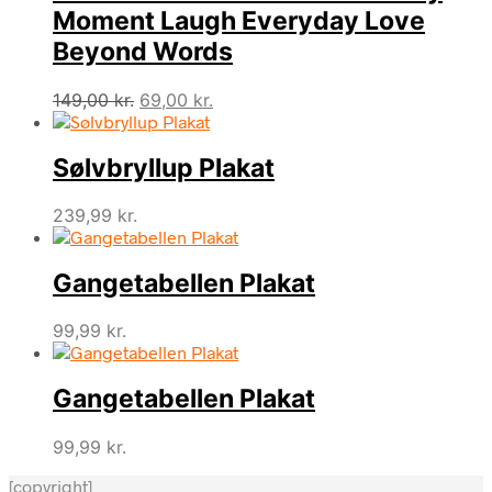
Moment Laugh Everyday Love
Beyond Words
Den
Den
149,00
kr.
69,00
kr.
oprindelige
aktuelle
pris
pris
Sølvbryllup Plakat
var:
er:
149,00 kr..
69,00 kr..
239,99
kr.
Gangetabellen Plakat
99,99
kr.
Gangetabellen Plakat
99,99
kr.
[copyright]