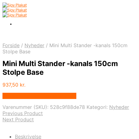
Forside
/
Nyheder
/
Mini Multi Stander -kanals 150cm
Stolpe Base
Mini Multi Stander -kanals 150cm
Stolpe Base
937,50
kr.
Bedste pris hos Displaylager.dk
Varenummer (SKU):
528c9f88de78
Kategori:
Nyheder
Previous Product
Next Product
Beskrivelse