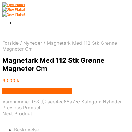
Forside
/
Nyheder
/
Magnetark Med 112 Stk Grønne
Magneter Cm
Magnetark Med 112 Stk Grønne
Magneter Cm
60,00
kr.
Bedste pris hos Displaylager.dk
Varenummer (SKU):
aee4ec66a77c
Kategori:
Nyheder
Previous Product
Next Product
Beskrivelse