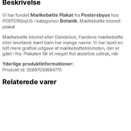
Beskrivelse
Vi har fundet
Mælkebøtte Plakat
fra
Postersbyus
hos
POSTERSbyUS i kategorien
Botanik
. Mælkebøtte blomst
plakat
Mælkebøtte blomst eller Dandelion, Fandens mælkebøtte
eller løvetand: kært barn har mange navne. Vi har lavet en
lidt mere grafisk udgave af mælkebøtteblomsten, der er
gået i frø. Plakaten får et meget flot æstetisk udtryk, når
Yderlige produktinformationer:
Produkt id: 32897030684775
Relaterede varer
89,99
kr.