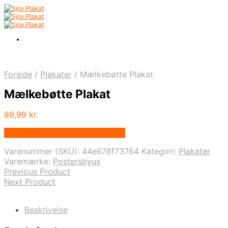
Forside
/
Plakater
/
Mælkebøtte Plakat
Mælkebøtte Plakat
89,99
kr.
Bedste pris hos Postersbyus.dk
Varenummer (SKU):
44e676f73764
Kategori:
Plakater
Varemærke:
Postersbyus
Previous Product
Next Product
Beskrivelse