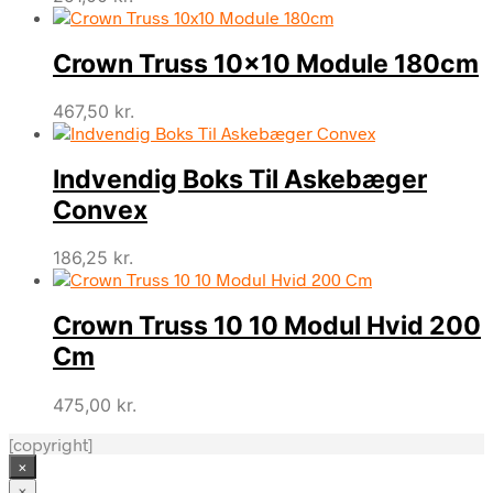
Crown Truss 10×10 Module 180cm
467,50
kr.
Indvendig Boks Til Askebæger
Convex
186,25
kr.
Crown Truss 10 10 Modul Hvid 200
Cm
475,00
kr.
[copyright]
×
×