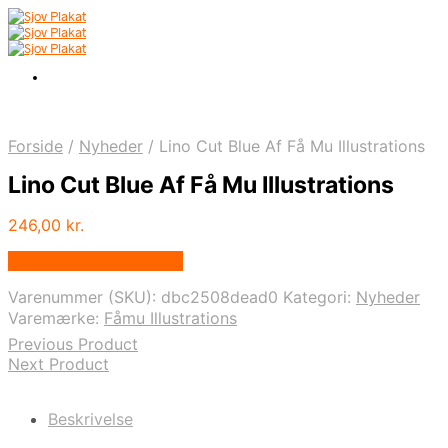
Forside
/
Nyheder
/
Lino Cut Blue Af Få Mu Illustrations
Lino Cut Blue Af Få Mu Illustrations
246,00
kr.
Bedste pris hos Illux.dk
Varenummer (SKU):
dbc2508dead0
Kategori:
Nyheder
Varemærke:
Fåmu Illustrations
Previous Product
Next Product
Beskrivelse