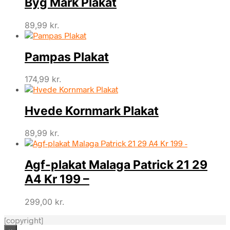
Byg Mark Plakat
89,99
kr.
Pampas Plakat
174,99
kr.
Hvede Kornmark Plakat
89,99
kr.
Agf-plakat Malaga Patrick 21 29
A4 Kr 199 –
299,00
kr.
[copyright]