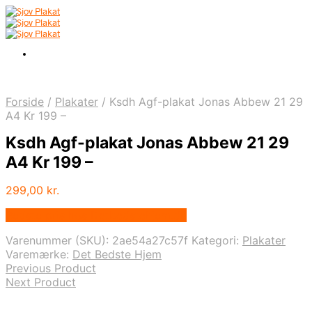
Forside
/
Plakater
/
Ksdh Agf-plakat Jonas Abbew 21 29
A4 Kr 199 –
Ksdh Agf-plakat Jonas Abbew 21 29
A4 Kr 199 –
299,00
kr.
Bedste pris hos Detbedstehjem.dk
Varenummer (SKU):
2ae54a27c57f
Kategori:
Plakater
Varemærke:
Det Bedste Hjem
Previous Product
Next Product