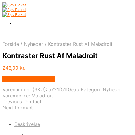
Forside
/
Nyheder
/
Kontraster Rust Af Maladroit
Kontraster Rust Af Maladroit
246,00
kr.
Bedste pris hos Illux.dk
Varenummer (SKU):
a721f51f0eab
Kategori:
Nyheder
Varemærke:
Maladroit
Previous Product
Next Product
Beskrivelse