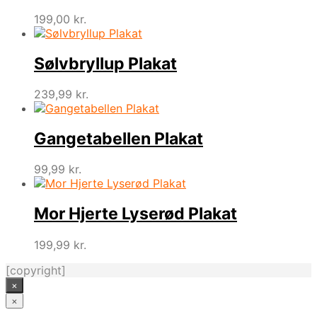
199,00
kr.
Sølvbryllup Plakat
239,99
kr.
Gangetabellen Plakat
99,99
kr.
Mor Hjerte Lyserød Plakat
199,99
kr.
[copyright]
×
×