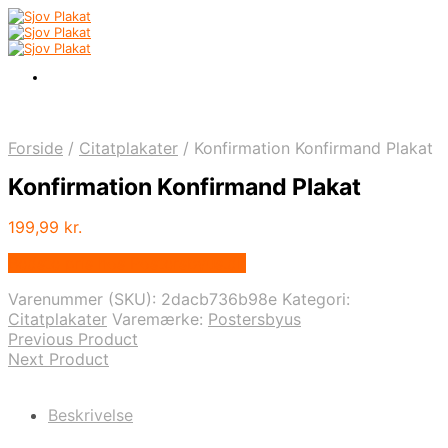
Forside
/
Citatplakater
/
Konfirmation Konfirmand Plakat
Konfirmation Konfirmand Plakat
199,99
kr.
Bedste pris hos Postersbyus.dk
Varenummer (SKU):
2dacb736b98e
Kategori:
Citatplakater
Varemærke:
Postersbyus
Previous Product
Next Product
Beskrivelse