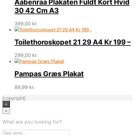
Aabenraa Plakaten Fuldt Kort Hvid
30 42 Cm A3
399,00
kr.
Toilethoroskopet 21 29 A4 Kr 199 –
299,00
kr.
Pampas Græs Plakat
89,99
kr.
[copyright]
×
×
What are you looking for?