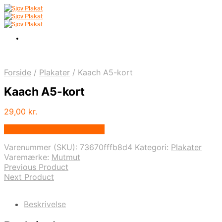
Forside
/
Plakater
/
Kaach A5-kort
Kaach A5-kort
29,00
kr.
Bedste pris hos Mutmut.dk
Varenummer (SKU):
73670fffb8d4
Kategori:
Plakater
Varemærke:
Mutmut
Previous Product
Next Product
Beskrivelse