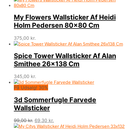
My Flowers Wallsticker Af Heidi
Holm Pedersen 80×80 Cm
375,00
kr.
Spice Tower Wallsticker Af Alan
Smithee 26×138 Cm
345,00
kr.
På Udsalg! 30%
3d Sommerfugle Farvede
Wallsticker
Den
Den
99,00
kr.
69,30
kr.
oprindelige
aktuelle