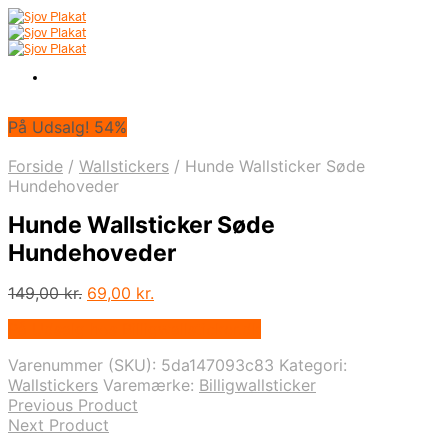
På Udsalg! 54%
Forside
/
Wallstickers
/
Hunde Wallsticker Søde
Hundehoveder
Hunde Wallsticker Søde
Hundehoveder
Den
Den
149,00
kr.
69,00
kr.
oprindelige
aktuelle
På Udsalg hos Billigwallsticker.dk
pris
pris
var:
er:
Varenummer (SKU):
5da147093c83
Kategori:
149,00 kr..
69,00 kr..
Wallstickers
Varemærke:
Billigwallsticker
Previous Product
Next Product