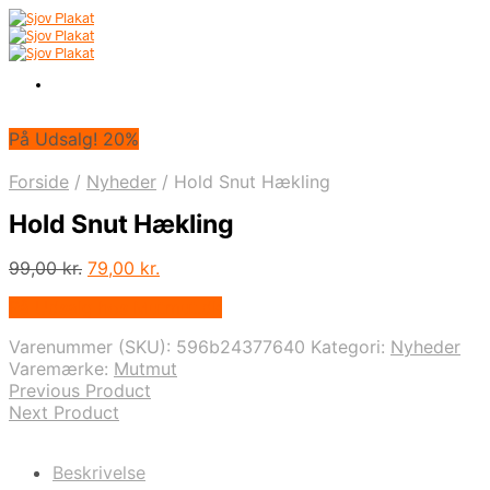
På Udsalg! 20%
Forside
/
Nyheder
/
Hold Snut Hækling
Hold Snut Hækling
Den
Den
99,00
kr.
79,00
kr.
oprindelige
aktuelle
På Udsalg hos Mutmut.dk
pris
pris
var:
er:
Varenummer (SKU):
596b24377640
Kategori:
Nyheder
99,00 kr..
79,00 kr..
Varemærke:
Mutmut
Previous Product
Next Product
Beskrivelse