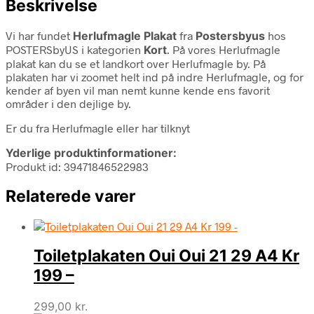
Beskrivelse
Vi har fundet
Herlufmagle Plakat
fra
Postersbyus
hos
POSTERSbyUS i kategorien
Kort
. På vores Herlufmagle
plakat kan du se et landkort over Herlufmagle by. På
plakaten har vi zoomet helt ind på indre Herlufmagle, og for
kender af byen vil man nemt kunne kende ens favorit
områder i den dejlige by.
Er du fra Herlufmagle eller har tilknyt
Yderlige produktinformationer:
Produkt id: 39471846522983
Relaterede varer
Toiletplakaten Oui Oui 21 29 A4 Kr
199 –
299,00
kr.