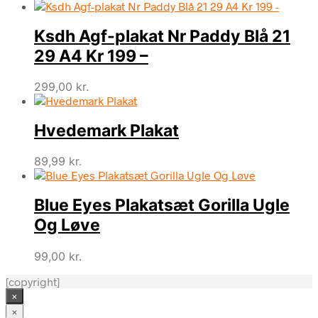
Ksdh Agf-plakat Nr Paddy Blå 21
29 A4 Kr 199 –
299,00
kr.
Hvedemark Plakat
89,99
kr.
Blue Eyes Plakatsæt Gorilla Ugle
Og Løve
99,00
kr.
[copyright]
×
×