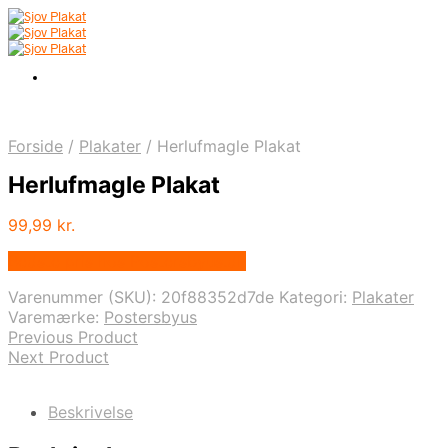
Forside
/
Plakater
/
Herlufmagle Plakat
Herlufmagle Plakat
99,99
kr.
Bedste pris hos Postersbyus.dk
Varenummer (SKU):
20f88352d7de
Kategori:
Plakater
Varemærke:
Postersbyus
Previous Product
Next Product
Beskrivelse