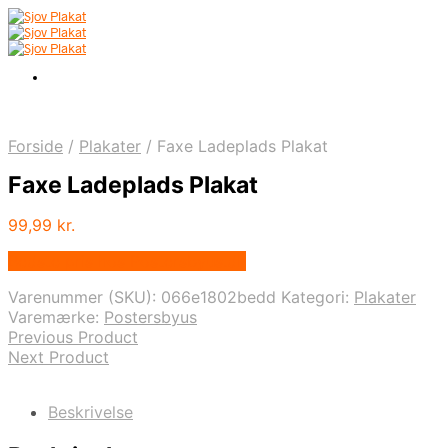
Forside
/
Plakater
/
Faxe Ladeplads Plakat
Faxe Ladeplads Plakat
99,99
kr.
Bedste pris hos Postersbyus.dk
Varenummer (SKU):
066e1802bedd
Kategori:
Plakater
Varemærke:
Postersbyus
Previous Product
Next Product
Beskrivelse