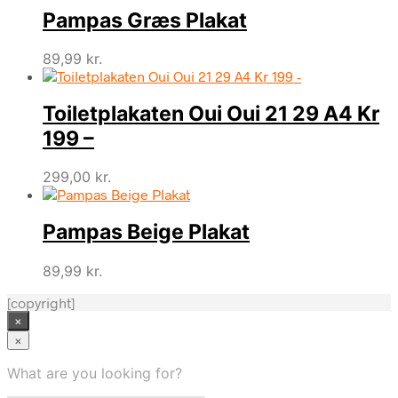
Pampas Græs Plakat
89,99
kr.
Toiletplakaten Oui Oui 21 29 A4 Kr
199 –
299,00
kr.
Pampas Beige Plakat
89,99
kr.
[copyright]
×
×
What are you looking for?