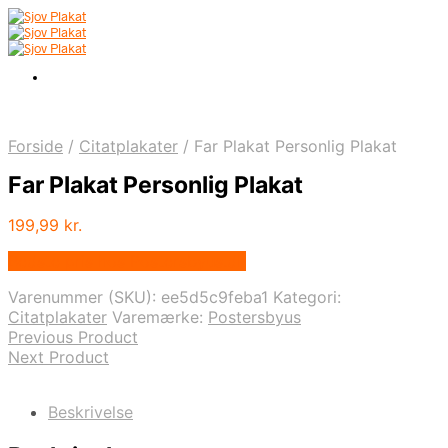
Forside
/
Citatplakater
/
Far Plakat Personlig Plakat
Far Plakat Personlig Plakat
199,99
kr.
Bedste pris hos Postersbyus.dk
Varenummer (SKU):
ee5d5c9feba1
Kategori:
Citatplakater
Varemærke:
Postersbyus
Previous Product
Next Product
Beskrivelse