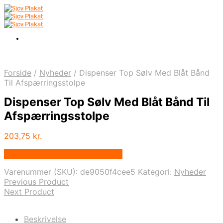
Forside
/
Nyheder
/
Dispenser Top Sølv Med Blåt Bånd
Til Afspærringsstolpe
Dispenser Top Sølv Med Blåt Bånd Til
Afspærringsstolpe
203,75
kr.
Bedste pris hos Displaylager.dk
Varenummer (SKU):
de9050f4cee5
Kategori:
Nyheder
Previous Product
Next Product
Beskrivelse