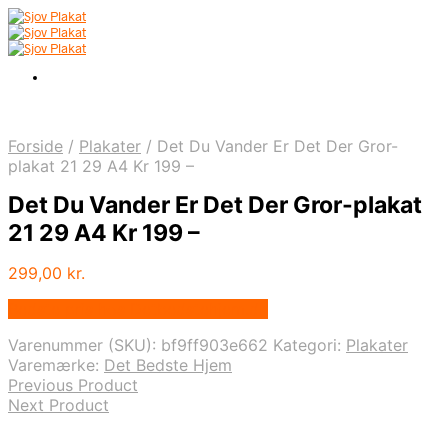
Forside
/
Plakater
/
Det Du Vander Er Det Der Gror-
plakat 21 29 A4 Kr 199 –
Det Du Vander Er Det Der Gror-plakat
21 29 A4 Kr 199 –
299,00
kr.
Bedste pris hos Detbedstehjem.dk
Varenummer (SKU):
bf9ff903e662
Kategori:
Plakater
Varemærke:
Det Bedste Hjem
Previous Product
Next Product