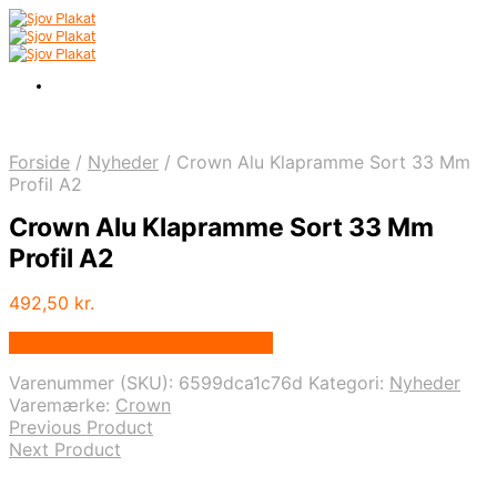
Forside
/
Nyheder
/
Crown Alu Klapramme Sort 33 Mm
Profil A2
Crown Alu Klapramme Sort 33 Mm
Profil A2
492,50
kr.
Bedste pris hos Displaylager.dk
Varenummer (SKU):
6599dca1c76d
Kategori:
Nyheder
Varemærke:
Crown
Previous Product
Next Product