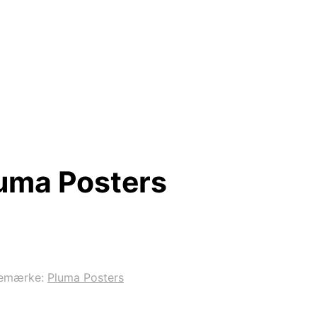
luma Posters
emærke:
Pluma Posters