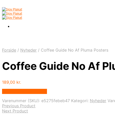
Forside
/
Nyheder
/
Coffee Guide No Af Pluma Posters
Coffee Guide No Af P
189,00
kr.
Bedste pris hos Illux.dk
Varenummer (SKU):
e5275febeb47
Kategori:
Nyheder
Var
Previous Product
Next Product