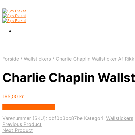
Forside
/
Wallstickers
/
Charlie Chaplin Wallsticker Af Ri
Charlie Chaplin Walls
195,00
kr.
Bedste pris hos Illux.dk
Varenummer (SKU):
dbf0b3bc87be
Kategori:
Wallstickers
Previous Product
Next Product