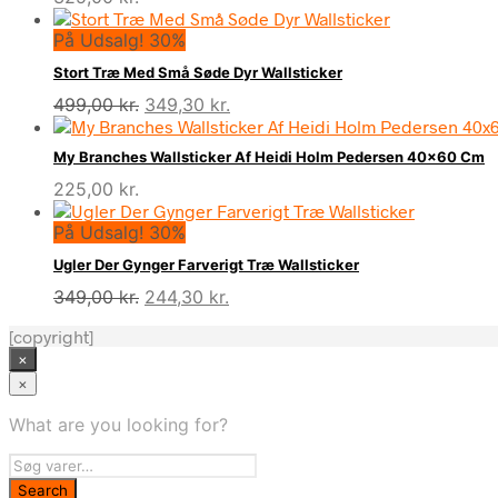
På Udsalg! 30%
Stort Træ Med Små Søde Dyr Wallsticker
Den
Den
499,00
kr.
349,30
kr.
oprindelige
aktuelle
pris
pris
My Branches Wallsticker Af Heidi Holm Pedersen 40×60 Cm
var:
er:
225,00
kr.
499,00 kr..
349,30 kr..
På Udsalg! 30%
Ugler Der Gynger Farverigt Træ Wallsticker
Den
Den
349,00
kr.
244,30
kr.
oprindelige
aktuelle
[copyright]
pris
pris
×
var:
er:
349,00 kr..
244,30 kr..
×
What are you looking for?