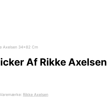
kke Axelsen 34×82 Cm
ticker Af Rikke Axels
Varemærke:
Rikke Axelsen