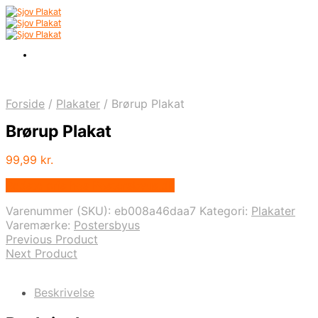
Forside
/
Plakater
/
Brørup Plakat
Brørup Plakat
99,99
kr.
Bedste pris hos Postersbyus.dk
Varenummer (SKU):
eb008a46daa7
Kategori:
Plakater
Varemærke:
Postersbyus
Previous Product
Next Product
Beskrivelse