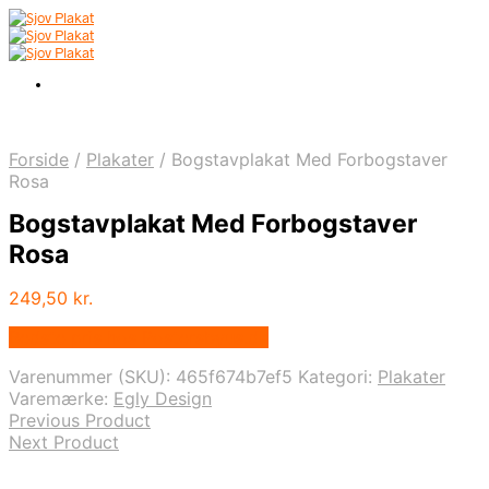
Forside
/
Plakater
/
Bogstavplakat Med Forbogstaver
Rosa
Bogstavplakat Med Forbogstaver
Rosa
249,50
kr.
Bedste pris hos Postersbyus.dk
Varenummer (SKU):
465f674b7ef5
Kategori:
Plakater
Varemærke:
Egly Design
Previous Product
Next Product