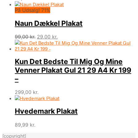
På Udsalg! 71%
Naun Dækkel Plakat
Den
Den
99,00
kr.
29,00
kr.
oprindelige
aktuelle
pris
pris
var:
er:
Kun Det Bedste Til Mig Og Mine
99,00 kr..
29,00 kr..
Venner Plakat Gul 21 29 A4 Kr 199
–
299,00
kr.
Hvedemark Plakat
89,99
kr.
[copyright]