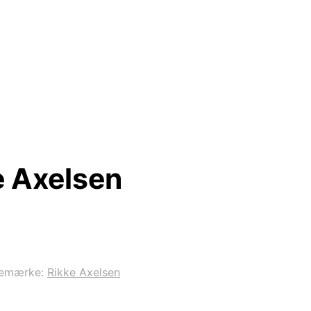
e Axelsen
remærke:
Rikke Axelsen