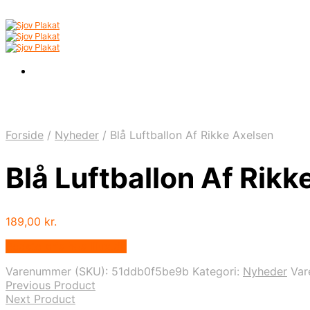
Forside
/
Nyheder
/
Blå Luftballon Af Rikke Axelsen
Blå Luftballon Af Rikk
189,00
kr.
Bedste pris hos Illux.dk
Varenummer (SKU):
51ddb0f5be9b
Kategori:
Nyheder
Va
Previous Product
Next Product