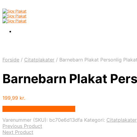
Forside
/
Citatplakater
/
Barnebarn Plakat Personlig Plaka
Barnebarn Plakat Pers
199,99
kr.
Bedste pris hos Postersbyus.dk
Varenummer (SKU):
bc70e6d13dfa
Kategori:
Citatplakater
Previous Product
Next Product