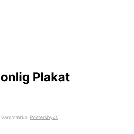
t
onlig Plakat
Varemærke:
Postersbyus