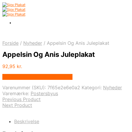
Forside
/
Nyheder
/
Appelsin Og Anis Juleplakat
Appelsin Og Anis Juleplakat
92,95
kr.
Bedste pris hos Postersbyus.dk
Varenummer (SKU):
7f65e2e6e0a2
Kategori:
Nyheder
Varemærke:
Postersbyus
Previous Product
Next Product
Beskrivelse