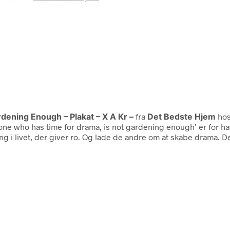
ening Enough – Plakat – X A Kr –
fra
Det Bedste Hjem
hos
yone who has time for drama, is not gardening enough’ er for hav
 i livet, der giver ro. Og lade de andre om at skabe drama. Det