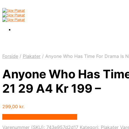
Forside
/
Plakater
/
Anyone Who Has Time For Drama Is No
Anyone Who Has Time 
21 29 A4 Kr 199 –
299,00
kr.
Bedste pris hos Detbedstehjem.dk
Varenummer (SKU):
743e957d2d17
Kategori:
Plakater
Var