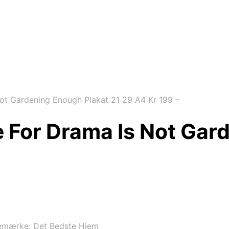
t Gardening Enough Plakat 21 29 A4 Kr 199 –
For Drama Is Not Gard
emærke:
Det Bedste Hjem