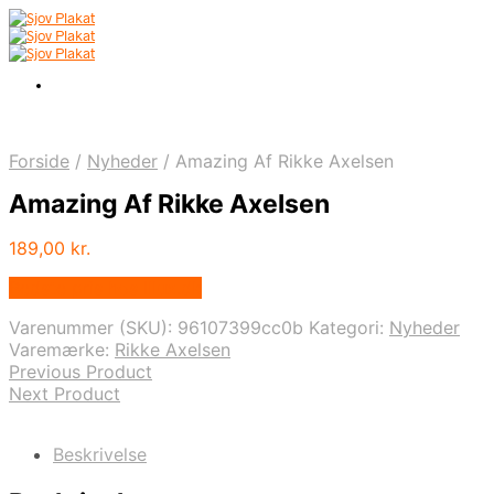
Forside
/
Nyheder
/
Amazing Af Rikke Axelsen
Amazing Af Rikke Axelsen
189,00
kr.
Bedste pris hos Illux.dk
Varenummer (SKU):
96107399cc0b
Kategori:
Nyheder
Varemærke:
Rikke Axelsen
Previous Product
Next Product
Beskrivelse