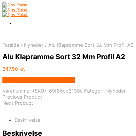
Forside
/
Nyheder
/
Alu Klapramme Sort 32 Mm Profil A2
Alu Klapramme Sort 32 Mm Profil A2
247,50
kr.
Bedste pris hos Displaylager.dk
Varenummer (SKU):
69f86cd2130e
Kategori:
Nyheder
Previous Product
Next Product
Beskrivelse
Beskrivelse