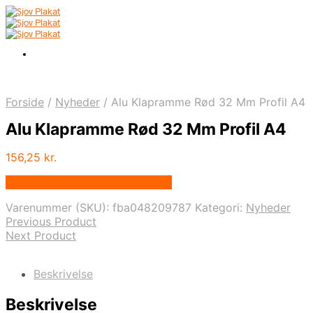
Forside
/
Nyheder
/
Alu Klapramme Rød 32 Mm Profil A4
Alu Klapramme Rød 32 Mm Profil A4
156,25
kr.
Bedste pris hos Displaylager.dk
Varenummer (SKU):
fba048209787
Kategori:
Nyheder
Previous Product
Next Product
Beskrivelse
Beskrivelse