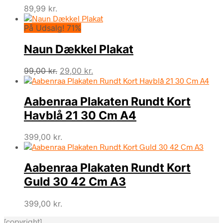
89,99
kr.
På Udsalg! 71%
Naun Dækkel Plakat
Den
Den
99,00
kr.
29,00
kr.
oprindelige
aktuelle
pris
pris
Aabenraa Plakaten Rundt Kort
var:
er:
99,00 kr..
29,00 kr..
Havblå 21 30 Cm A4
399,00
kr.
Aabenraa Plakaten Rundt Kort
Guld 30 42 Cm A3
399,00
kr.
[copyright]