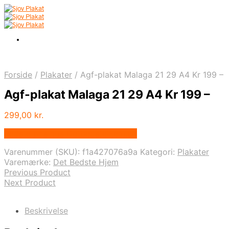
Forside
/
Plakater
/
Agf-plakat Malaga 21 29 A4 Kr 199 –
Agf-plakat Malaga 21 29 A4 Kr 199 –
299,00
kr.
Bedste pris hos Detbedstehjem.dk
Varenummer (SKU):
f1a427076a9a
Kategori:
Plakater
Varemærke:
Det Bedste Hjem
Previous Product
Next Product
Beskrivelse