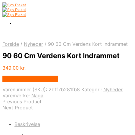
Forside
/
Nyheder
/
90 60 Cm Verdens Kort Indrammet
90 60 Cm Verdens Kort Indrammet
349,00
kr.
Bedste pris hos Naga.dk
Varenummer (SKU):
2bff7b281fb8
Kategori:
Nyheder
Varemærke:
Naga
Previous Product
Next Product
Beskrivelse