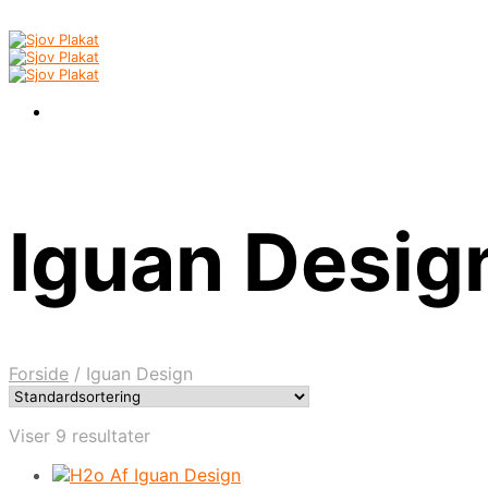
Iguan Desig
Forside
/
Iguan Design
Viser 9 resultater