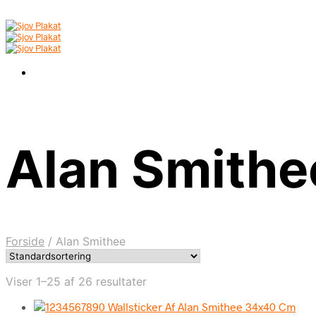
Alan Smithe
Forside
/
Alan Smithee
Viser 1–25 af 26 resultater